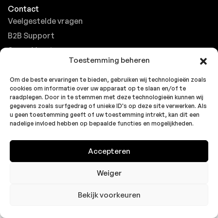
Contact
Veelgestelde vragen
B2B Support
Sence Vacatures
Toestemming beheren
Klantenservice
Veelgestelde vragen
Om de beste ervaringen te bieden, gebruiken wij technologieën zoals
cookies om informatie over uw apparaat op te slaan en/of te
raadplegen. Door in te stemmen met deze technologieën kunnen wij
gegevens zoals surfgedrag of unieke ID's op deze site verwerken. Als
u geen toestemming geeft of uw toestemming intrekt, kan dit een
nadelige invloed hebben op bepaalde functies en mogelijkheden.
© 2026 Sence. All rights
Cookie Policy
Privacybeleid
reserved.
(EU)
(EU)
Accepteren
Weiger
Bekijk voorkeuren